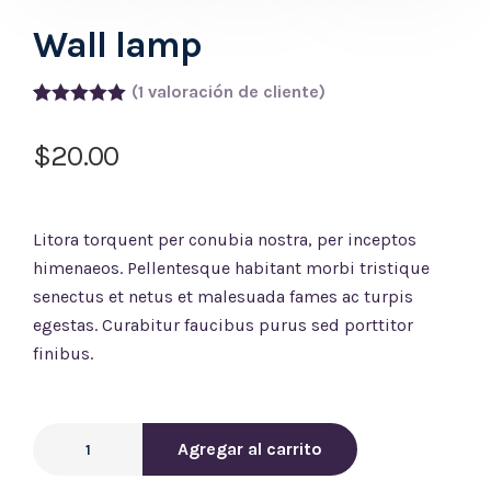
Wall lamp
(
1
valoración de cliente)
Valorado
1
5.00
sobre
$
20.00
5 basado
en
puntuación
de cliente
Litora torquent per conubia nostra, per inceptos
himenaeos. Pellentesque habitant morbi tristique
senectus et netus et malesuada fames ac turpis
egestas. Curabitur faucibus purus sed porttitor
finibus.
Agregar al carrito