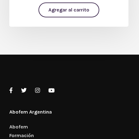
4.50
Agregar al carrito
de 5
Abofem Argentina
Abofem
Formación